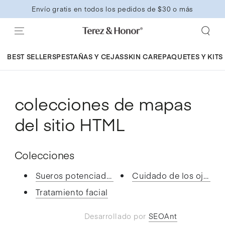
IR AL
Envío gratis en todos los pedidos de $30 o más
CONTENIDO
BEST SELLERS
PESTAÑAS Y CEJAS
SKIN CARE
PAQUETES Y KITS
colecciones de mapas
del sitio HTML
Colecciones
Sueros potenciadores
Cuidado de los ojos
Tratamiento facial
Desarrollado por
SEOAnt