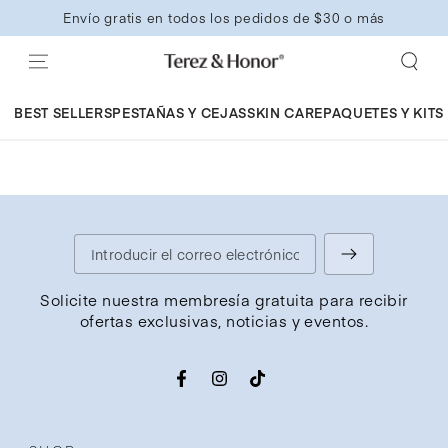
IR AL
Envío gratis en todos los pedidos de $30 o más
CONTENIDO
BEST SELLERS
PESTAÑAS Y CEJAS
SKIN CARE
PAQUETES Y KITS
Introducir
el
Solicite nuestra membresía gratuita para recibir
ofertas exclusivas, noticias y eventos.
correo
electrónico
Facebook
Instagram
TikTok
aquí